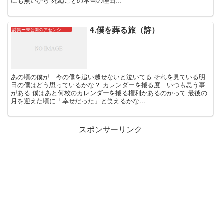
にも無いから 死ぬことの本当の理由...
4.僕を葬る旅（詩）
詩集ー未公開のアセンションたちー
あの頃の僕が 今の僕を追い越せないと泣いてる それを見ている明
日の僕はどう思っているかな？ カレンダーを捲る度 いつも思う事
がある 僕はあと何枚のカレンダーを捲る権利があるのかって 最後の
月を迎えた頃に「幸せだった」と笑えるかな...
スポンサーリンク