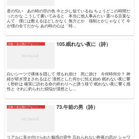
君の匂い あの時の空の色 今と少し似ているね ちょうどこの時間だ
ったかな こうして書いてみると 本当に他人事みたい 選べる言葉な
んて 僕には数えるほどしかなく 無力とか 強制とかじゃなくて 今
が僕の全てだから あの時の心は「時...
105.眠れない夜に（詩）
詩集ー未公開のアセンションたちー
白いシーツで裸体を隠して 埋もれ掛け 死に掛け 今何時何分？ 神
経が研ぎ澄まされるほど 漠然とした何かに怯え始め 眠れない夜に響
く秒針は 確実に訪れる命の終わりへと誘う様で 眠れない夜に響く感
性と それに釣られた煩悩が漠然とし...
73.午前の男（詩）
詩集ー未公開のアセンションたちー
リアルに見せ付けられた魅惑の背中 忘れられない昨夜の恋が シャワ