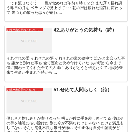
ーでも流せなくて･･･ 目が覚めれば午前６時１２分 まだ薄く揺れ惑
う昨日の月を ベランダで見上げて･･･ 朝の街は疲れた道路に変わっ
て 幾つもの散った恋々が崩れ ...
42.ありがとうの気持ち（詩）
詩集ー未公開のアセンションたちー
それぞれの愛 それぞれの夢 それぞれの道の途中で 誰かと出会った事
も 誰かと別れた事も 全て運命と決め付けていた あの頃から今まで
僕に関わってくれた全ての人達に ありがとうと伝えたくて 地球が出
来て生命が生まれた時から ...
51.せめて人間らしく（詩）
詩集ー未公開のアセンションたちー
優しさと憎しみとが寄り添った 明日が僕に手を差し伸べてる 僕はそ
の手を咄嗟に払い除けた 別に今が不満なわけじゃない だけど満足も
してない そんな消化不良な毎日が怖い その正体は自分の証明がどこ