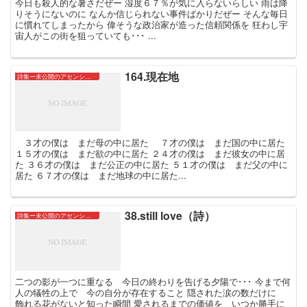
今日も殺人的な暑さだぜー 湿度６７％が気に入らないらしい 雨は降
りそうにないのに なんか信じられない事件ばかりだぜー そんな毎日
に慣れてしまったから 偉そうな政治家が造った信頼関係を 狂わし宇
宙人がこの街を狙っていても･･･ ...
164.現在地
詩集ー未公開のアセンションたちー
３才の僕は まだ母の中に居た ７才の僕は まだ国の中に居た
１５才の僕は まだ欲の中に居た ２４才の僕は まだ彼女の中に居
た ３６才の僕は まだ公正の中に居た ５１才の僕は まだ父の中に
居た ６７才の僕は まだ地球の中に居た...
38.still love（詩）
詩集ー未公開のアセンションたちー
二つの影が一つに重なる 今日の終わりを告げる夕陽で･･･ 今まで何
人の犠牲の上で 今の自分が存在すること 隠された涙の数だけに
飾れる花がないと知った瞬間 愛されるまでの価値を いつか勝手に