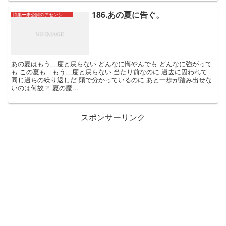
186.あの夏に告ぐ。
詩集ー未公開のアセンションたちー
あの夏はもう二度と戻らない どんなに悔やんでも どんなに強がって
も この夏も もう二度と戻らない 当たり前なのに 過去に囚われて
同じ過ちの繰り返しだ 頭で分かっているのに あと一歩が踏み出せな
いのは何故？ 夏の魔...
スポンサーリンク