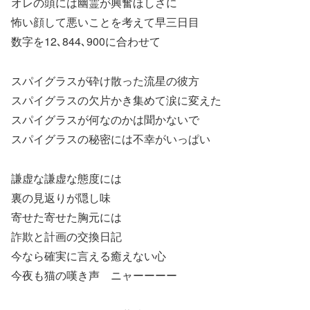
オレの頭には幽霊が興奮ほしさに
怖い顔して悪いことを考えて早三日目
数字を12､844､900に合わせて
スパイグラスが砕け散った流星の彼方
スパイグラスの欠片かき集めて涙に変えた
スパイグラスが何なのかは聞かないで
スパイグラスの秘密には不幸がいっぱい
謙虚な謙虚な態度には
裏の見返りが隠し味
寄せた寄せた胸元には
詐欺と計画の交換日記
今なら確実に言える癒えない心
今夜も猫の嘆き声 ニャーーーー