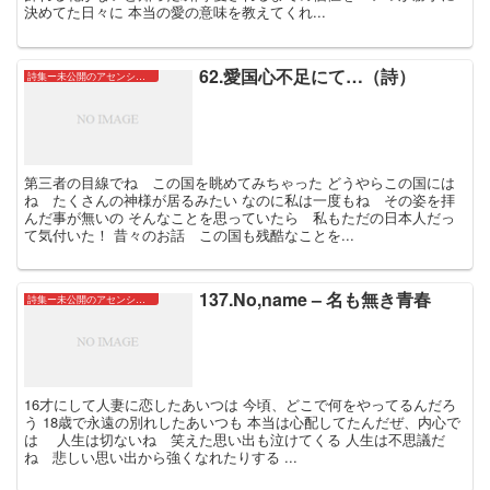
決めてた日々に 本当の愛の意味を教えてくれ...
62.愛国心不足にて…（詩）
詩集ー未公開のアセンションたちー
第三者の目線でね この国を眺めてみちゃった どうやらこの国には
ね たくさんの神様が居るみたい なのに私は一度もね その姿を拝
んだ事が無いの そんなことを思っていたら 私もただの日本人だっ
て気付いた！ 昔々のお話 この国も残酷なことを...
137.No,name – 名も無き青春
詩集ー未公開のアセンションたちー
16才にして人妻に恋したあいつは 今頃、どこで何をやってるんだろ
う 18歳で永遠の別れしたあいつも 本当は心配してたんだぜ、内心で
は 人生は切ないね 笑えた思い出も泣けてくる 人生は不思議だ
ね 悲しい思い出から強くなれたりする ...