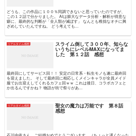
どうも、この作品に１００％同調できないと思っていたのですが、
この１２話で分かりました。 AIは膨大なデータ分析・解析が得意な
癖に、最終的な判断が「全人類が滅ぼす」 なんとも稚拙なオチに興
ざめしていたんですね。 どう考えても...
スライム倒して３００年、知らな
リアルタイム感想
いうちにレベルMAXになってま
した 第１２話 感想
最終回にしてサービス回！！ 安定の日常系・転生モノも遂に最終回
を迎えました。 そして最終回に相応しくメインキャラが全員メイド
服でお出迎えしてくれるカフェ回ｗｗ これは後日、コラボカフェと
か出るんですかね？ 物語が街で祭りがあ...
聖女の魔力は万能です 第８話
リアルタイム感想
感想
石川由依さん、ご結婚おめでとうございます。（ちょっと遅くなった