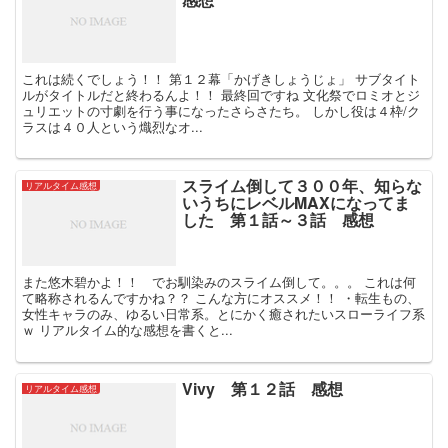
これは続くでしょう！！ 第１２幕「かげきしょうじょ」 サブタイト
ルがタイトルだと終わるんよ！！ 最終回ですね 文化祭でロミオとジ
ュリエットの寸劇を行う事になったさらさたち。 しかし役は４枠/ク
ラスは４０人という熾烈なオ...
スライム倒して３００年、知らな
リアルタイム感想
いうちにレベルMAXになってま
した 第１話～３話 感想
また悠木碧かよ！！ でお馴染みのスライム倒して。。。 これは何
て略称されるんですかね？？ こんな方にオススメ！！ ・転生もの、
女性キャラのみ、ゆるい日常系。とにかく癒されたいスローライフ系
ｗ リアルタイム的な感想を書くと...
Vivy 第１２話 感想
リアルタイム感想