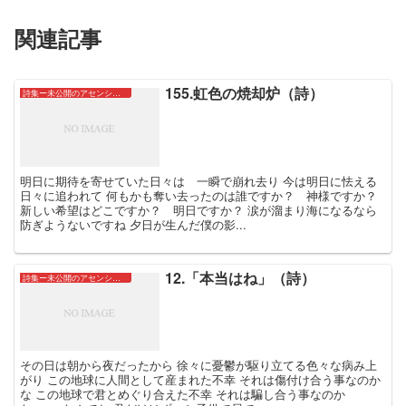
関連記事
155.虹色の焼却炉（詩）
詩集ー未公開のアセンションたちー
明日に期待を寄せていた日々は 一瞬で崩れ去り 今は明日に怯える
日々に追われて 何もかも奪い去ったのは誰ですか？ 神様ですか？
新しい希望はどこですか？ 明日ですか？ 涙が溜まり海になるなら
防ぎようないですね 夕日が生んだ僕の影...
12.「本当はね」（詩）
詩集ー未公開のアセンションたちー
その日は朝から夜だったから 徐々に憂鬱が駆り立てる色々な病み上
がり この地球に人間として産まれた不幸 それは傷付け合う事なのか
な この地球で君とめぐり合えた不幸 それは騙し合う事なのか