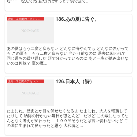
な･･･ なんてね 君だけはずっと子供で居て...
186.あの夏に告ぐ。
詩集ー未公開のアセンションたちー
あの夏はもう二度と戻らない どんなに悔やんでも どんなに強がって
も この夏も もう二度と戻らない 当たり前なのに 過去に囚われて
同じ過ちの繰り返しだ 頭で分かっているのに あと一歩が踏み出せな
いのは何故？ 夏の魔...
126.日本人（詩）
詩集ー未公開のアセンションたちー
たまにね、歴史とか目を伏せたくなるよ たまにね、大人を軽蔑して
たりして 納得の行かない毎日がほとんど だけど この歳になってな
んとなく考えが変わった １００％そうだとは言い切れないけど こ
の国に生まれて良かったと思う 大和魂と...