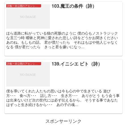
103.魔王の条件（詩）
詩集ー未公開のアセンションたちー
ほら道路に転がっている猫の死骸のように 僕の心もノストラジック
な丑三つ時 曖昧と死神に愛された悲しい詩をどうかお聞きください
あのね。もしもの話。 君が僕だったら それはもはや他人じゃなく
なる 僕が君だったら きっと君を嫌いになっ...
139.イニシエ ビト（詩）
詩集ー未公開のアセンションたちー
僕を導いてくれた人たちの思いは今も心の中で生きている 遊び
方･･･ 食べ方･･･ 話し方･･･ 生き方･･･ ありがとう もう会う事
は出来ないけど次の世代には必ず伝えるから、 そうする事であなた
はずっと生き続けるから･･･ あの子の魂...
スポンサーリンク