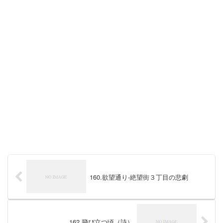
160.欲望通り-絶望街３丁目の悲劇
162.飛び立つ頃（詩）