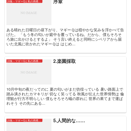
序章
詩集－マギーQと私の再構築についてー
ある晴れた日曜日の昼下がり、マギーＱは穏やかな笑みを浮かべて告
げた。 「もう冬の匂いが庭中を覆っているね。だから、僕もそろそ
ろ旅に出かけるとするよ」 そう言い終えると同時にシベリアから届
いた北風に吹かれたマギーＱは はじめ...
2.楽園採取
詩集－マギーQと私の再構築についてー
10月中旬の夜だってのに 夏の匂いがまだ彷徨っている 暑い路面上で
踏み潰されたカマキリが 切なく笑ってる 秋風が伝えた世界情勢は 倫
理観が行方不明らしい 僕もそろそろ蟻の群れに 世界の果てまで運ば
れそう その先にある...
5.人間的な……
詩集－マギーQと私の再構築についてー