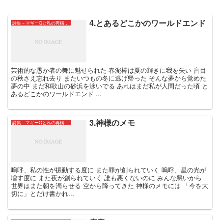
4.とあるどこかのワールドエンド
詩集－マギーQと私の再構築についてー
芸術的な愚か者の舞に魅せられた 春泥棒は夏の輝きに我を失い 盲目
の秋さえ忘れ去り またいつもの冬に逃げ帰った そんな夢から覚めた
夢の中 まだ和歌山の砂浜を泳いでる あれはまだ私が人間だった頃 と
あるどこかのワールドエンド ...
3.神様のメモ
詩集－マギーQと私の再構築についてー
嗚呼、私の性が振動する度に また罪が創られていく 嗚呼、星の光が
増す度に また夜が創られていく 誰も悪くないのに みんな悪いから
世界はまた朝を濁らせる 空から降ってきた 神様のメモには 「今を大
切に」とだけ書かれ...