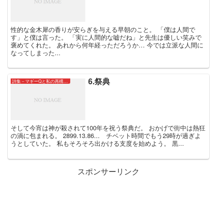
性的な金木犀の香りが安らぎを与える早朝のこと。 「僕は人間で
す」と僕は言った。 「実に人間的な嘘だね」と先生は優しい笑みで
褒めてくれた。 あれから何年経っただろうか… 今では立派な人間に
なってしまった...
6.祭典
詩集－マギーQと私の再構築についてー
そして今宵は神が殺されて100年を祝う祭典だ。 おかげで街中は熱狂
の渦に包まれる。 2899.13.86... チベット時間でもう29時が過ぎよ
うとしていた。 私もそろそろ出かける支度を始めよう。 黒...
スポンサーリンク