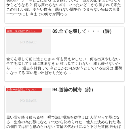
からどうなる？ 何も変わらないのに いったいどこから産まれて来た
この悲しい瞳、冷たい血液、眠れない闘争心 つまらない毎日の言葉
一つ一つにも 今までの何かが関わっ...
89.全てを壊して・・・（詩）
詩集ー未公開のアセンションたちー
全てを壊して前に進まなきゃ 何も見えやしない 何も出来やしない
全てを壊して明日に進まなきゃ 誰も見てくれない 誰も愛せないか
ら・・・ 過去を背負って 今どこかに向かおうとしている自分は 重荷
になってる 重い思い出ばかりだから...
94.道徳の樹海（詩）
詩集ー未公開のアセンションたちー
黒い雪が降り積もる頃 裸で深い樹海を彷徨えば 人間だって獣にな
る 生命の為に獣になる いつから決められた 他人に決められた 私
の個性では誰も慰められない 首輪の代わりにぶら下げた道徳 外せば