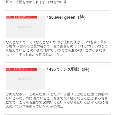
直ぐに人間をやめられます それなのに外...
120.ever green（詩）
詩集ー未公開のアセンションたちー
なんとなくね そうなんとなくね 涙が流れた夜は いつも吹く風が
心地良い 僕の心と星の端まで 全て抱きしめてくれるのに いつまで
も悩んでいる この小さな地球で いつまでも進めない この小さな僕
は･･･ ずっと昔から育まれた 汚...
143.バランス野郎（詩）
詩集ー未公開のアセンションたちー
ごめんなさい ごめんなさい またアイツ謝りっぱなしだ 別にお前の
せいじゃないのに 見ているこっちまで段々暗くなるんだよ あっちを
立てて こっちも立てて 結局いったい何がやりたいんだ そんなに他
人のバランスを保っていたら その内...