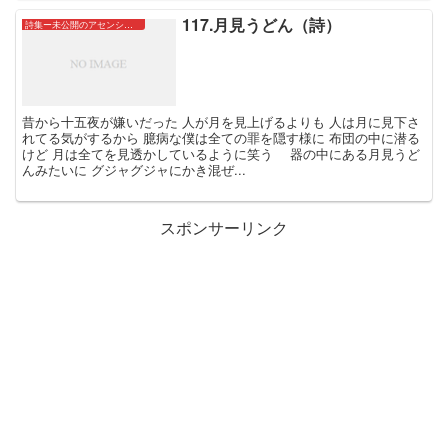
117.月見うどん（詩）
詩集ー未公開のアセンションたちー
昔から十五夜が嫌いだった 人が月を見上げるよりも 人は月に見下さ
れてる気がするから 臆病な僕は全ての罪を隠す様に 布団の中に潜る
けど 月は全てを見透かしているように笑う 器の中にある月見うど
んみたいに グジャグジャにかき混ぜ...
スポンサーリンク