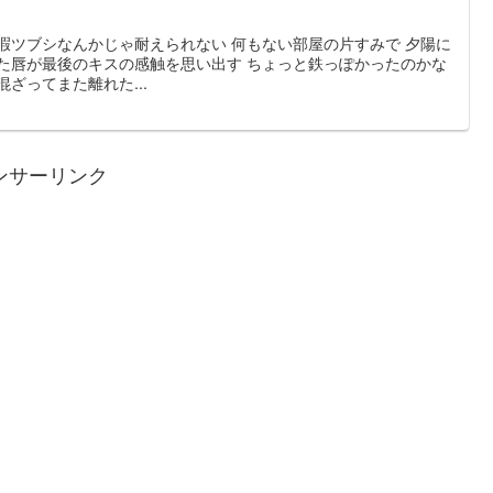
暇ツブシなんかじゃ耐えられない 何もない部屋の片すみで 夕陽に
れた唇が最後のキスの感触を思い出す ちょっと鉄っぽかったのかな
ざってまた離れた...
ンサーリンク