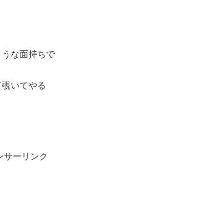
ような面持ちで
て覗いてやる
ンサーリンク