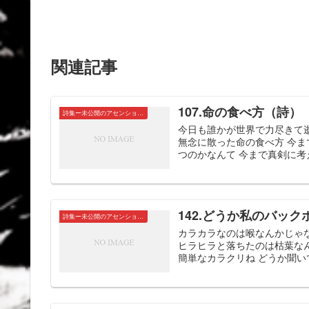
関連記事
107.命の食べ方（詩）
詩集ー未公開のアセンションたちー
今日も誰かが世界で力尽きて
無念に散った命の食べ方 今
つのかなんて 今まで真剣に考えた
142.どうか私のバッ
詩集ー未公開のアセンションたちー
カラカラなのは喉なんかじゃ
ヒラヒラと落ちたのは枯葉な
簡単なカラクリね どうか聞い