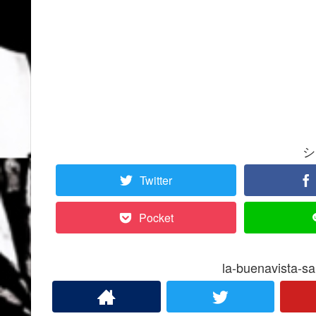
シ
Twitter
Pocket
la-buenavist