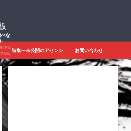
報板
飛べな
-
編小説
詩集ー未公開のアセンシ
お問い合わせ
て記載
まで読
す！
ョンたちー