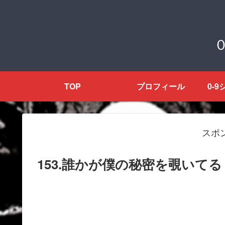
０
TOP
プロフィール
0-
スポ
153.誰かが僕の秘密を覗いて