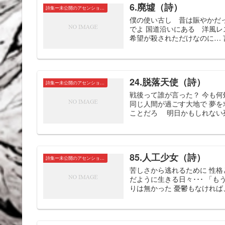
6.廃墟（詩）
詩集ー未公開のアセンションたちー
僕の使い古し 昔は賑やかだ
でよ 国道沿いにある 洋風レ
希望が殺されただけなのに… 言
24.脱落天使（詩）
詩集ー未公開のアセンションたちー
戦後って誰が言った？ 今も何
同じ人間が過ごす大地で 夢を
ことだろ 明日かもしれない死 
85.人工少女（詩）
詩集ー未公開のアセンションたちー
苦しさから逃れるために 性格
だように生きる日々･･･ 「
りは無かった 憂鬱もなければ、