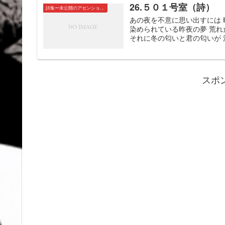
26.５０１号室（詩）
詩集ー未公開のアセンションたちー
あの夜を不意に思い出すには 
染められている昨夜の夢 荒
それに冬の匂いと君の匂いが 混
スポ