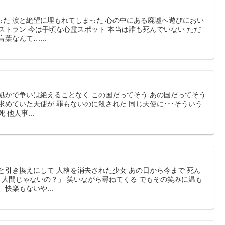
った 涙と絶望に埋もれてしまった 心の中にある廃墟へ遊びにおい
ストラン 今は手頃な心霊スポット 本当は誰も死んでいない ただ
葉なんて…...
処かで争いは絶えることなく この国だってそう あの国だってそう
求めていた天使が 罪もないのに殺された 同じ天使に･･･そういう
他人事...
と引き換えにして 人格を消去された少女 あの日から今まで 死ん
もう人間じゃないの？」 笑いながら尋ねてくる でもその笑みに温も
快楽もないや...