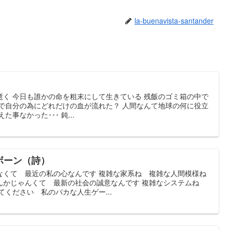
la-buenavista-santander
逝く 今日も誰かの命を粗末にして生きている 残飯のゴミ箱の中で
まで自分の為にどれだけの血が流れた？ 人間なんて地球の何に役立
事なかった･･･ 鈍...
クボーン（詩）
なくて 最近の私の心なんです 複雑な家系ね 複雑な人間模様ね
んかじゃんくて 最新の社会の誠意なんです 複雑なシステムね
てください 私のバカな人生ゲー...