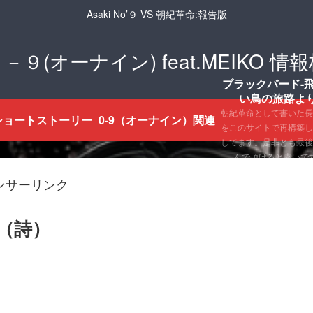
Asaki No’９ VS 朝紀革命:報告版
－９(オーナイン) feat.MEIKO 情
ブラックバード-
い鳥の旅路より
朝紀革命として書いた長
9ショートストーリー
0-9（オーナイン）関連
をこのサイトで再構築し
してます。是非とも最後
んで頂けると幸いで
ンサーリンク
る（詩）